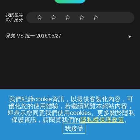
我的星等
影片給分
兄弟 VS 統一 2016/05/27
我們紀錄cookie資訊，以提供客製化內容，可
{{notifyMsg}}
優化您的使用體驗，若繼續閱覽本網站內容，
常見問題
線上客服
服務條款
隱私權保護
即表示您同意我們使用cookies。更多關於隱私
保護資訊，請閱覽我們的
隱私權保護政策
。
中華電信股份有限公司個人家庭分公司
(統一編號：96979949) © 2026