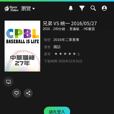
Hami Video
瀏覽
兄弟 VS 統一 2016/05/27
2016．240分鐘 ．
普遍級
．HD畫質
2016年二軍賽事
類型
國語
發音
5
星等
下架時間 2032年12月31日
請先登入