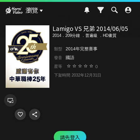
Hami Video
瀏覽
Lamigo VS 兄弟 2014/06/05
2014．209分鐘 ．
普遍級
．HD畫質
2014年完整賽事
類型
國語
發音
0
星等
下架時間 2032年12月31日
請先登入