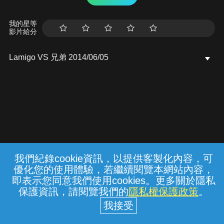
我的星等
影片給分
Lamigo VS 兄弟 2014/06/05
我們紀錄cookie資訊，以提供客製化內容，可
{{notifyMsg}}
優化您的使用體驗，若繼續閱覽本網站內容，
常見問題
線上客服
服務條款
隱私權保護
即表示您同意我們使用cookies。更多關於隱私
保護資訊，請閱覽我們的
隱私權保護政策
。
中華電信股份有限公司個人家庭分公司
(統一編號：96979949) © 2026