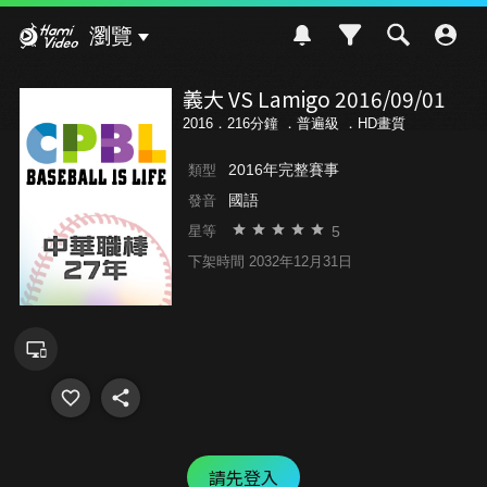
Hami Video
瀏覽
義大 VS Lamigo 2016/09/01
2016．216分鐘 ．
普遍級
．HD畫質
2016年完整賽事
類型
國語
發音
5
星等
下架時間 2032年12月31日
請先登入