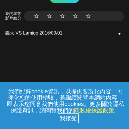
我的星等
影片給分
義大 VS Lamigo 2016/09/01
我們紀錄cookie資訊，以提供客製化內容，可
{{notifyMsg}}
優化您的使用體驗，若繼續閱覽本網站內容，
常見問題
線上客服
服務條款
隱私權保護
即表示您同意我們使用cookies。更多關於隱私
保護資訊，請閱覽我們的
隱私權保護政策
。
中華電信股份有限公司個人家庭分公司
(統一編號：96979949) © 2026