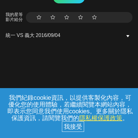
我的星等
影片給分
統一 VS 義大 2016/09/04
我們紀錄cookie資訊，以提供客製化內容，可
{{notifyMsg}}
優化您的使用體驗，若繼續閱覽本網站內容，
常見問題
線上客服
服務條款
隱私權保護
即表示您同意我們使用cookies。更多關於隱私
保護資訊，請閱覽我們的
隱私權保護政策
。
中華電信股份有限公司個人家庭分公司
(統一編號：96979949) © 2026