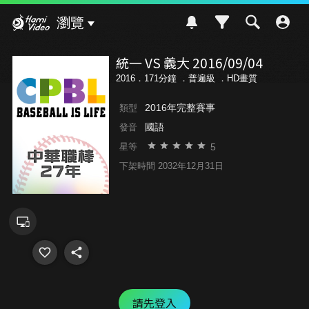
Hami Video
瀏覽
統一 VS 義大 2016/09/04
2016．171分鐘 ．
普遍級
．HD畫質
2016年完整賽事
類型
國語
發音
5
星等
下架時間 2032年12月31日
請先登入