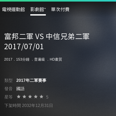
電視運動館
影劇館⁺
單次付費
富邦二軍 VS 中信兄弟二軍
2017/07/01
2017．153分鐘 ．
普遍級
．HD畫質
類型
2017年二軍賽事
發音
國語
星等
5
下架時間 2032年12月31日