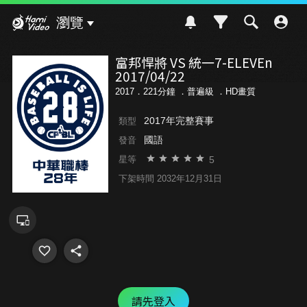
Hami Video
瀏覽
富邦悍將 VS 統一7-ELEVEn
2017/04/22
2017．221分鐘 ．
普遍級
．HD畫質
2017年完整賽事
類型
國語
發音
5
星等
下架時間 2032年12月31日
請先登入