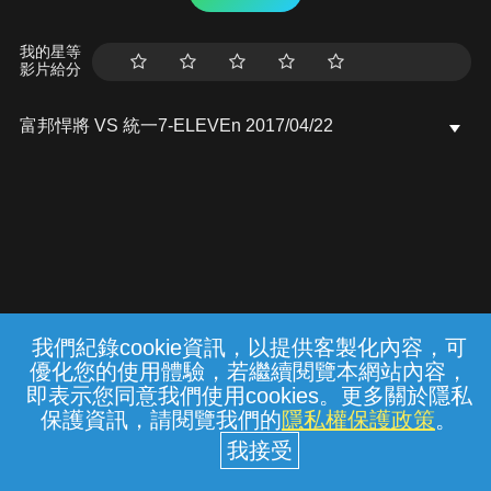
我的星等
影片給分
富邦悍將 VS 統一7-ELEVEn 2017/04/22
我們紀錄cookie資訊，以提供客製化內容，可
{{notifyMsg}}
優化您的使用體驗，若繼續閱覽本網站內容，
常見問題
線上客服
服務條款
隱私權保護
即表示您同意我們使用cookies。更多關於隱私
保護資訊，請閱覽我們的
隱私權保護政策
。
中華電信股份有限公司個人家庭分公司
(統一編號：96979949) © 2026