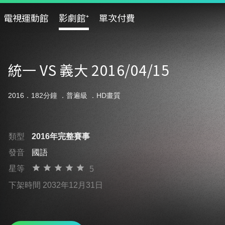
電視運動館
影劇館⁺
單次付費
統一 VS 義大 2016/04/15
2016．182分鐘 ．
普遍級
．HD畫質
類型
2016年完整賽事
發音
國語
星等
5
下架時間 2032年12月31日