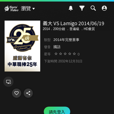
Hami Video
瀏覽
義大 VS Lamigo 2014/06/19
2014．200分鐘 ．
普遍級
．HD畫質
2014年完整賽事
類型
國語
發音
0
星等
下架時間 2032年12月31日
請先登入