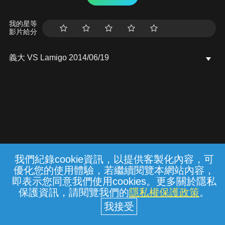
我的星等
影片給分
義大 VS Lamigo 2014/06/19
我們紀錄cookie資訊，以提供客製化內容，可
{{notifyMsg}}
優化您的使用體驗，若繼續閱覽本網站內容，
常見問題
線上客服
服務條款
隱私權保護
即表示您同意我們使用cookies。更多關於隱私
保護資訊，請閱覽我們的
隱私權保護政策
。
中華電信股份有限公司個人家庭分公司
(統一編號：96979949) © 2026