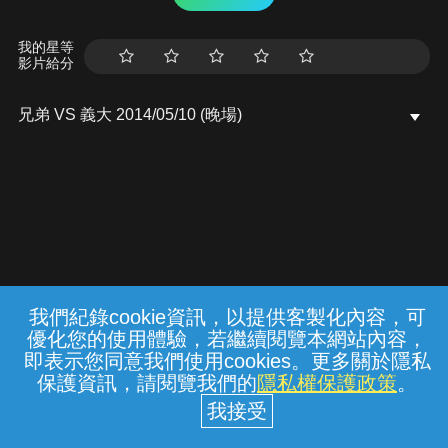
我的星等
影片給分
兄弟 VS 義大 2014/05/10 (晚場)
我們紀錄cookie資訊，以提供客製化內容，可
{{notifyMsg}}
優化您的使用體驗，若繼續閱覽本網站內容，
常見問題
線上客服
服務條款
隱私權保護
即表示您同意我們使用cookies。更多關於隱私
保護資訊，請閱覽我們的
隱私權保護政策
。
中華電信股份有限公司個人家庭分公司
(統一編號：96979949) © 2026