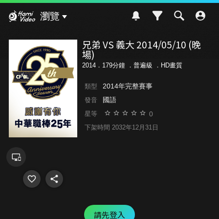
Hami Video
瀏覽
兄弟 VS 義大 2014/05/10 (晚
場)
2014．179分鐘 ．
普遍級
．HD畫質
2014年完整賽事
類型
國語
發音
0
星等
下架時間 2032年12月31日
請先登入