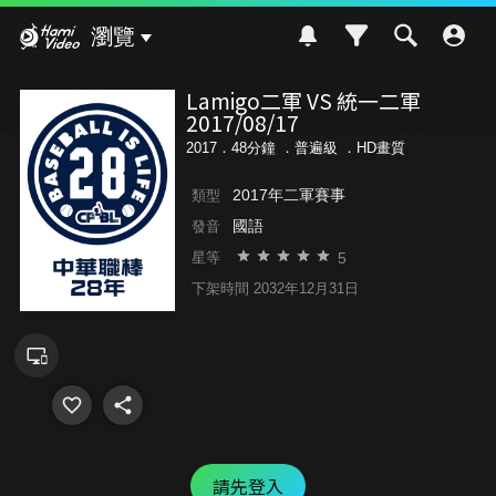
Hami Video
瀏覽
Lamigo二軍 VS 統一二軍
2017/08/17
2017．48分鐘 ．
普遍級
．HD畫質
2017年二軍賽事
類型
國語
發音
5
星等
下架時間 2032年12月31日
請先登入