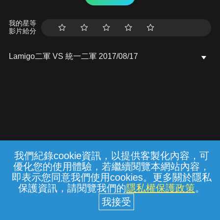
我的星等
影片給分
Lamigo二軍 VS 統一二軍 2017/08/17
我們紀錄cookie資訊，以提供客製化內容，可
{{notifyMsg}}
優化您的使用體驗，若繼續閱覽本網站內容，
常見問題
線上客服
服務條款
隱私權保護
即表示您同意我們使用cookies。更多關於隱私
保護資訊，請閱覽我們的
隱私權保護政策
。
中華電信股份有限公司個人家庭分公司
(統一編號：96979949) © 2026