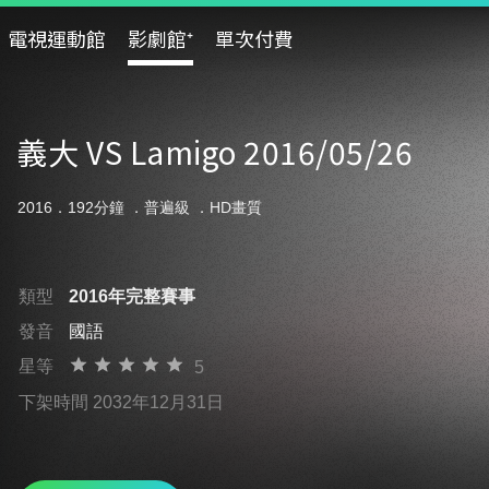
電視運動館
影劇館⁺
單次付費
義大 VS Lamigo 2016/05/26
2016．192分鐘 ．
普遍級
．HD畫質
類型
2016年完整賽事
發音
國語
星等
5
下架時間 2032年12月31日