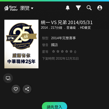
Hami Video
瀏覽
統一 VS 兄弟 2014/05/31
2014．217分鐘 ．
普遍級
．HD畫質
2014年完整賽事
類型
國語
發音
0
星等
下架時間 2032年12月31日
請先登入