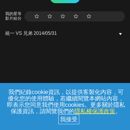
我的星等
影片給分
統一 VS 兄弟 2014/05/31
我們紀錄cookie資訊，以提供客製化內容，可
{{notifyMsg}}
優化您的使用體驗，若繼續閱覽本網站內容，
常見問題
線上客服
服務條款
隱私權保護
即表示您同意我們使用cookies。更多關於隱私
保護資訊，請閱覽我們的
隱私權保護政策
。
中華電信股份有限公司個人家庭分公司
(統一編號：96979949) © 2026