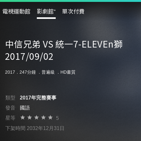
電視運動館
影劇館⁺
單次付費
中信兄弟 VS 統一7-ELEVEn獅
2017/09/02
2017．247分鐘 ．
普遍級
．HD畫質
類型
2017年完整賽事
發音
國語
星等
5
下架時間 2032年12月31日