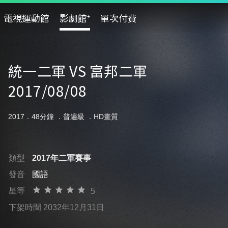
電視運動館
影劇館⁺
單次付費
統一二軍 VS 富邦二軍
2017/08/08
2017．48分鐘 ．
普遍級
．HD畫質
類型
2017年二軍賽事
發音
國語
星等
5
下架時間 2032年12月31日