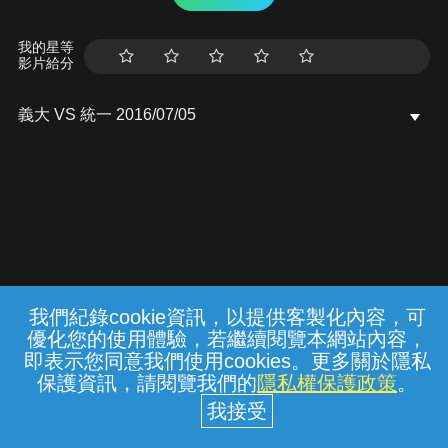
我的星等
影片給分
義大 VS 統一 2016/07/05
我們紀錄cookie資訊，以提供客製化內容，可
{{notifyMsg}}
優化您的使用體驗，若繼續閱覽本網站內容，
常見問題
線上客服
服務條款
隱私權保護
即表示您同意我們使用cookies。更多關於隱私
保護資訊，請閱覽我們的
隱私權保護政策
。
中華電信股份有限公司個人家庭分公司
(統一編號：96979949) © 2026