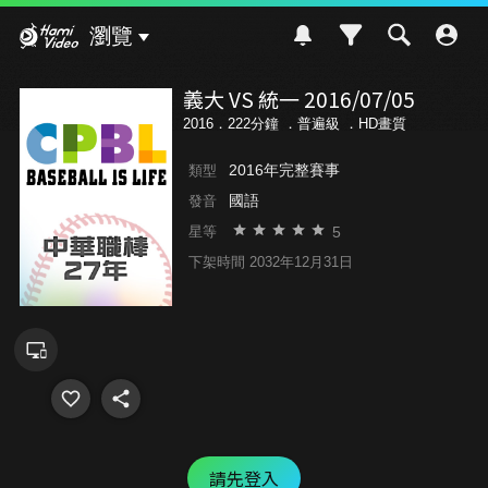
Hami Video
瀏覽
義大 VS 統一 2016/07/05
2016．222分鐘 ．
普遍級
．HD畫質
2016年完整賽事
類型
國語
發音
5
星等
下架時間 2032年12月31日
請先登入