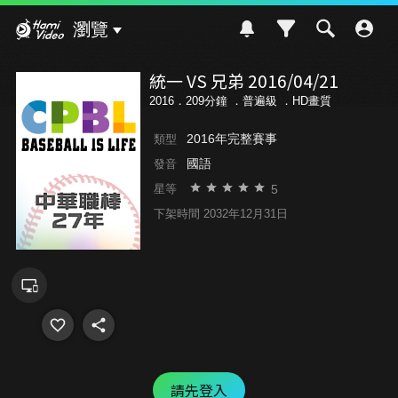
Hami Video
瀏覽
統一 VS 兄弟 2016/04/21
2016．209分鐘 ．
普遍級
．HD畫質
2016年完整賽事
類型
國語
發音
5
星等
下架時間 2032年12月31日
請先登入