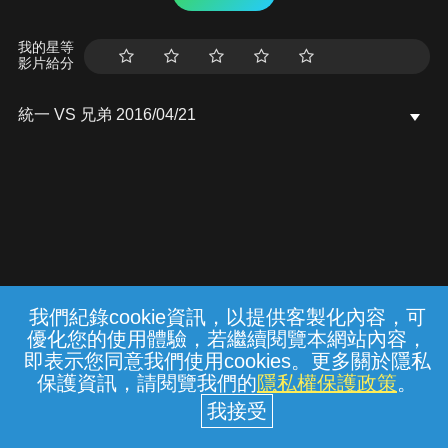
我的星等
影片給分
統一 VS 兄弟 2016/04/21
我們紀錄cookie資訊，以提供客製化內容，可
{{notifyMsg}}
優化您的使用體驗，若繼續閱覽本網站內容，
常見問題
線上客服
服務條款
隱私權保護
即表示您同意我們使用cookies。更多關於隱私
保護資訊，請閱覽我們的
隱私權保護政策
。
中華電信股份有限公司個人家庭分公司
(統一編號：96979949) © 2026