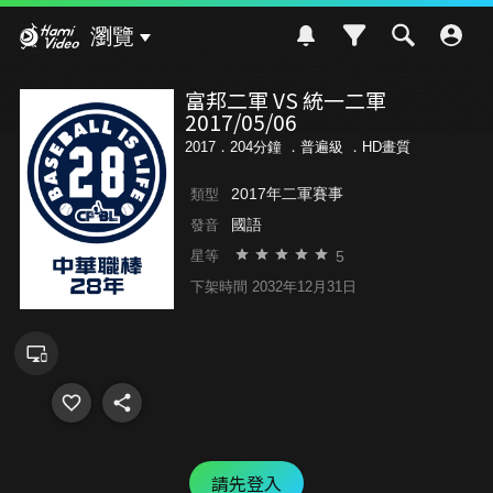
Hami Video
瀏覽
富邦二軍 VS 統一二軍
2017/05/06
2017．204分鐘 ．
普遍級
．HD畫質
2017年二軍賽事
類型
國語
發音
5
星等
下架時間 2032年12月31日
請先登入