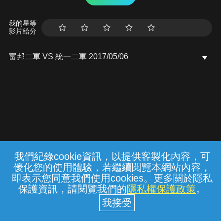
我的星等
影片給分
富邦二軍 VS 統一二軍 2017/05/06
我們紀錄cookie資訊，以提供客製化內容，可
{{notifyMsg}}
優化您的使用體驗，若繼續閱覽本網站內容，
常見問題
線上客服
服務條款
隱私權保護
即表示您同意我們使用cookies。更多關於隱私
保護資訊，請閱覽我們的
隱私權保護政策
。
中華電信股份有限公司個人家庭分公司
(統一編號：96979949) © 2026