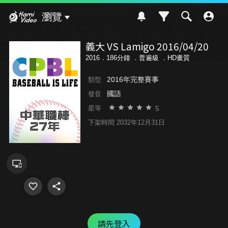
Hami Video
瀏覽
義大 VS Lamigo 2016/04/20
2016．186分鐘 ．
普遍級
．HD畫質
2016年完整賽事
類型
國語
發音
5
星等
下架時間 2032年12月31日
請先登入