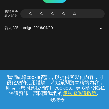
我的星等
影片給分
義大 VS Lamigo 2016/04/20
我們紀錄cookie資訊，以提供客製化內容，可
{{notifyMsg}}
優化您的使用體驗，若繼續閱覽本網站內容，
常見問題
線上客服
服務條款
隱私權保護
即表示您同意我們使用cookies。更多關於隱私
保護資訊，請閱覽我們的
隱私權保護政策
。
中華電信股份有限公司個人家庭分公司
(統一編號：96979949) © 2026