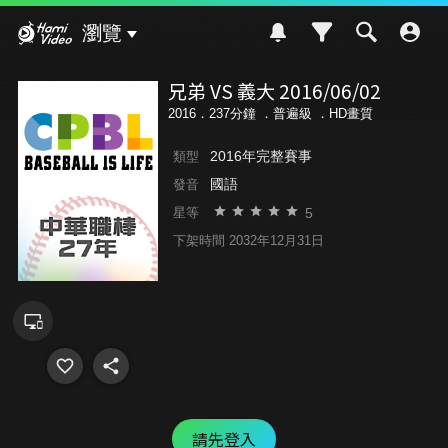
Hami Video
瀏覽
兄弟 VS 義大 2016/06/02
2016．237分鐘 ．
普遍級
．HD畫質
2016年完整賽事
類型
國語
發音
5
星等
下架時間 2032年12月31日
請先登入