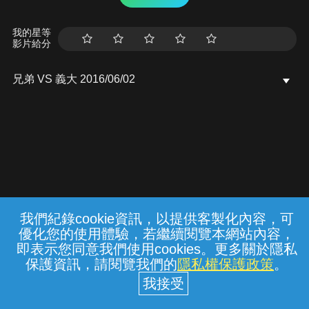
我的星等
影片給分
兄弟 VS 義大 2016/06/02
我們紀錄cookie資訊，以提供客製化內容，可
{{notifyMsg}}
優化您的使用體驗，若繼續閱覽本網站內容，
常見問題
線上客服
服務條款
隱私權保護
即表示您同意我們使用cookies。更多關於隱私
保護資訊，請閱覽我們的
隱私權保護政策
。
中華電信股份有限公司個人家庭分公司
(統一編號：96979949) © 2026