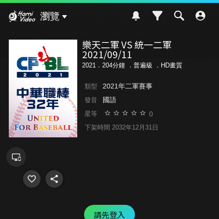
Hami Video
瀏覽
樂天二軍 VS 統一二軍
2021/09/11
2021．204分鐘 ．
普遍級
．HD畫質
2021年二軍賽事
類型
國語
發音
0
星等
下架時間 2032年12月31日
請先登入