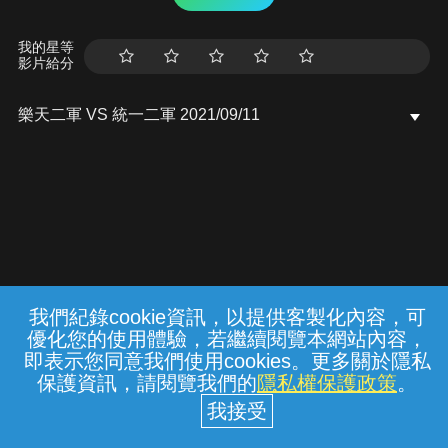
我的星等
影片給分
樂天二軍 VS 統一二軍 2021/09/11
我們紀錄cookie資訊，以提供客製化內容，可
{{notifyMsg}}
優化您的使用體驗，若繼續閱覽本網站內容，
常見問題
線上客服
服務條款
隱私權保護
即表示您同意我們使用cookies。更多關於隱私
保護資訊，請閱覽我們的
隱私權保護政策
。
中華電信股份有限公司個人家庭分公司
(統一編號：96979949) © 2026