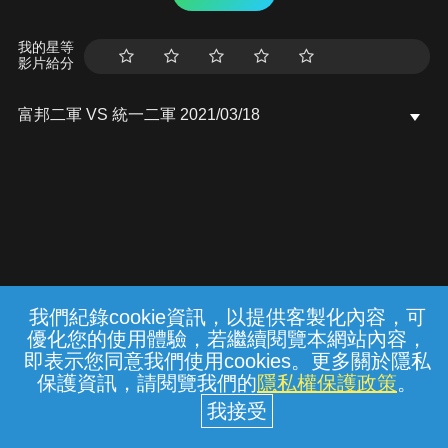
我的星等
影片給分
富邦二軍 VS 統一二軍 2021/03/18
我們紀錄cookie資訊，以提供客製化內容，可
{{notifyMsg}}
優化您的使用體驗，若繼續閱覽本網站內容，
常見問題
線上客服
服務條款
隱私權保護
即表示您同意我們使用cookies。更多關於隱私
保護資訊，請閱覽我們的
隱私權保護政策
。
中華電信股份有限公司個人家庭分公司
(統一編號：96979949) © 2026