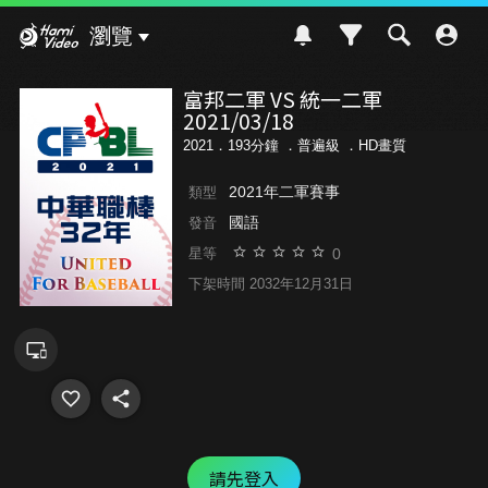
Hami Video
瀏覽
富邦二軍 VS 統一二軍
2021/03/18
2021．193分鐘 ．
普遍級
．HD畫質
2021年二軍賽事
類型
國語
發音
0
星等
下架時間 2032年12月31日
請先登入