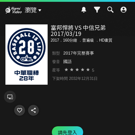
Hami Video
瀏覽
富邦悍將 VS 中信兄弟
2017/03/19
2017．160分鐘 ．
普遍級
．HD畫質
2017年完整賽事
類型
國語
發音
5
星等
下架時間 2032年12月31日
請先登入