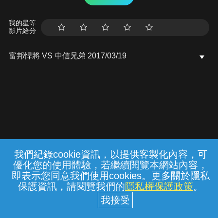
我的星等
影片給分
富邦悍將 VS 中信兄弟 2017/03/19
我們紀錄cookie資訊，以提供客製化內容，可
{{notifyMsg}}
優化您的使用體驗，若繼續閱覽本網站內容，
常見問題
線上客服
服務條款
隱私權保護
即表示您同意我們使用cookies。更多關於隱私
保護資訊，請閱覽我們的
隱私權保護政策
。
中華電信股份有限公司個人家庭分公司
(統一編號：96979949) © 2026