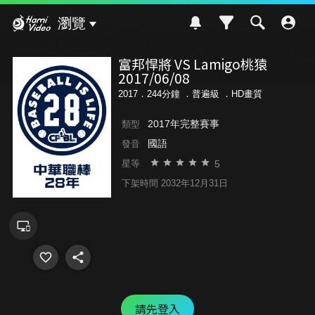
Hami Video
瀏覽
富邦悍將 VS Lamigo桃猿
2017/06/08
2017．244分鐘 ．
普遍級
．HD畫質
2017年完整賽事
類型
國語
發音
5
星等
下架時間 2032年12月31日
請先登入