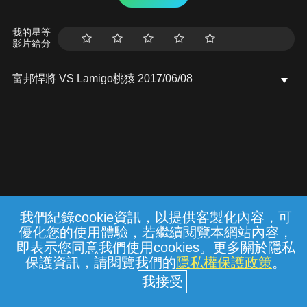
我的星等
影片給分
富邦悍將 VS Lamigo桃猿 2017/06/08
我們紀錄cookie資訊，以提供客製化內容，可
{{notifyMsg}}
優化您的使用體驗，若繼續閱覽本網站內容，
常見問題
線上客服
服務條款
隱私權保護
即表示您同意我們使用cookies。更多關於隱私
保護資訊，請閱覽我們的
隱私權保護政策
。
中華電信股份有限公司個人家庭分公司
(統一編號：96979949) © 2026