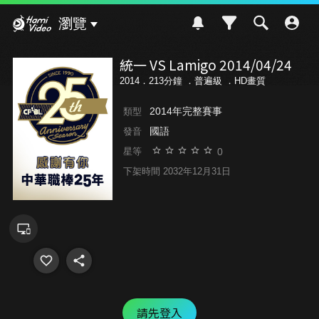
Hami Video
瀏覽
統一 VS Lamigo 2014/04/24
2014．213分鐘 ．
普遍級
．HD畫質
2014年完整賽事
類型
國語
發音
0
星等
下架時間 2032年12月31日
請先登入