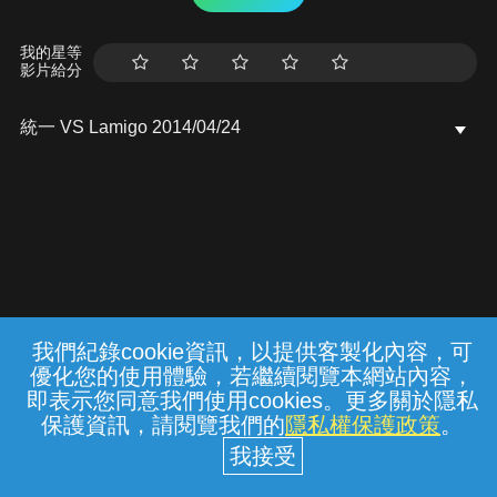
我的星等
影片給分
統一 VS Lamigo 2014/04/24
我們紀錄cookie資訊，以提供客製化內容，可
{{notifyMsg}}
優化您的使用體驗，若繼續閱覽本網站內容，
常見問題
線上客服
服務條款
隱私權保護
即表示您同意我們使用cookies。更多關於隱私
保護資訊，請閱覽我們的
隱私權保護政策
。
中華電信股份有限公司個人家庭分公司
(統一編號：96979949) © 2026