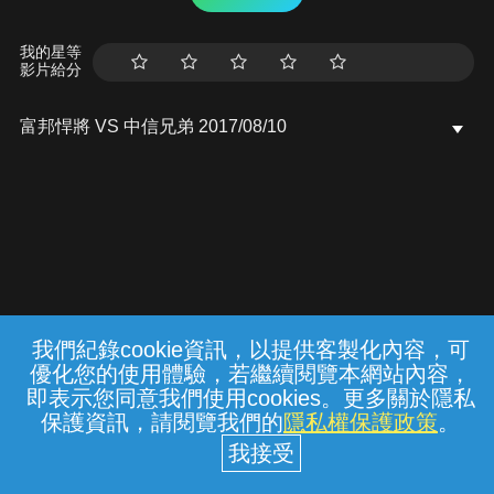
我的星等
影片給分
富邦悍將 VS 中信兄弟 2017/08/10
我們紀錄cookie資訊，以提供客製化內容，可
{{notifyMsg}}
優化您的使用體驗，若繼續閱覽本網站內容，
常見問題
線上客服
服務條款
隱私權保護
即表示您同意我們使用cookies。更多關於隱私
保護資訊，請閱覽我們的
隱私權保護政策
。
中華電信股份有限公司個人家庭分公司
(統一編號：96979949) © 2026