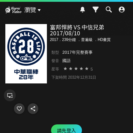
Hami Video
瀏覽
富邦悍將 VS 中信兄弟
2017/08/10
2017．239分鐘 ．
普遍級
．HD畫質
2017年完整賽事
類型
國語
發音
5
星等
下架時間 2032年12月31日
請先登入