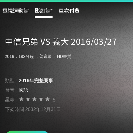
電視運動館
影劇館⁺
單次付費
中信兄弟 VS 義大 2016/03/27
2016．192分鐘 ．
普遍級
．HD畫質
類型
2016年完整賽事
發音
國語
星等
5
下架時間 2032年12月31日