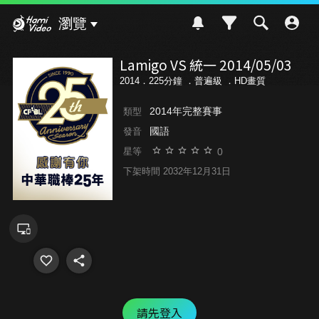
Hami Video
瀏覽
Lamigo VS 統一 2014/05/03
2014．225分鐘 ．
普遍級
．HD畫質
2014年完整賽事
類型
國語
發音
0
星等
下架時間 2032年12月31日
請先登入