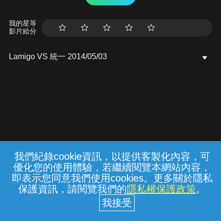
我的星等
影片給分
Lamigo VS 統一 2014/05/03
我們紀錄cookie資訊，以提供客製化內容，可
{{notifyMsg}}
優化您的使用體驗，若繼續閱覽本網站內容，
常見問題
線上客服
服務條款
隱私權保護
即表示您同意我們使用cookies。更多關於隱私
保護資訊，請閱覽我們的
隱私權保護政策
。
中華電信股份有限公司個人家庭分公司
(統一編號：96979949) © 2026