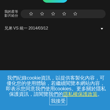
我的星等
影片給分
兄弟 VS 統一 2014/03/12
我們紀錄cookie資訊，以提供客製化內容，可
{{notifyMsg}}
優化您的使用體驗，若繼續閱覽本網站內容，
常見問題
線上客服
服務條款
隱私權保護
即表示您同意我們使用cookies。更多關於隱私
保護資訊，請閱覽我們的
隱私權保護政策
。
中華電信股份有限公司個人家庭分公司
(統一編號：96979949) © 2026