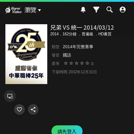
Hami Video
瀏覽
兄弟 VS 統一 2014/03/12
2014．162分鐘 ．
普遍級
．HD畫質
2014年完整賽事
類型
國語
發音
0
星等
下架時間 2032年12月31日
請先登入