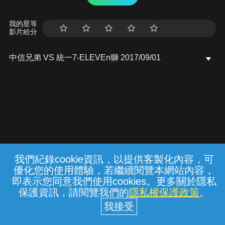
我的星等
影片給分
中信兄弟 VS 統一7-ELEVEn獅 2017/09/01
我們紀錄cookie資訊，以提供客製化內容，可
{{notifyMsg}}
優化您的使用體驗，若繼續閱覽本網站內容，
常見問題
線上客服
服務條款
隱私權保護
即表示您同意我們使用cookies。更多關於隱私
保護資訊，請閱覽我們的
隱私權保護政策
。
中華電信股份有限公司個人家庭分公司
(統一編號：96979949) © 2026