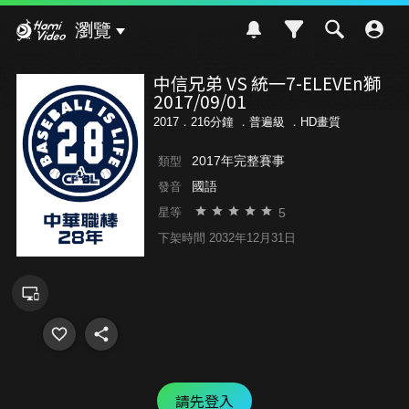
Hami Video
瀏覽
中信兄弟 VS 統一7-ELEVEn獅
2017/09/01
2017．216分鐘 ．
普遍級
．HD畫質
2017年完整賽事
類型
國語
發音
5
星等
下架時間 2032年12月31日
請先登入