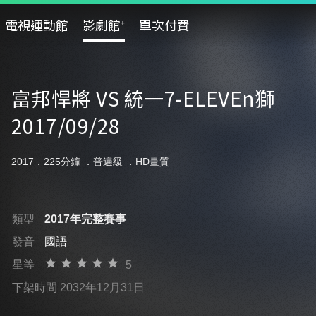
電視運動館
影劇館⁺
單次付費
富邦悍將 VS 統一7-ELEVEn獅
2017/09/28
2017．225分鐘 ．
普遍級
．HD畫質
類型
2017年完整賽事
發音
國語
星等
5
下架時間 2032年12月31日