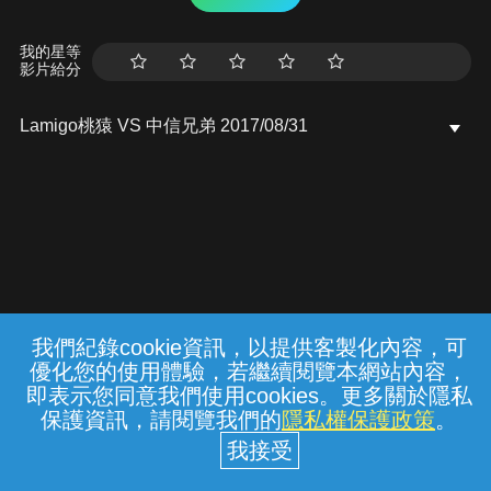
我的星等
影片給分
Lamigo桃猿 VS 中信兄弟 2017/08/31
我們紀錄cookie資訊，以提供客製化內容，可
{{notifyMsg}}
優化您的使用體驗，若繼續閱覽本網站內容，
常見問題
線上客服
服務條款
隱私權保護
即表示您同意我們使用cookies。更多關於隱私
保護資訊，請閱覽我們的
隱私權保護政策
。
中華電信股份有限公司個人家庭分公司
(統一編號：96979949) © 2026