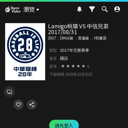
Hami Video
瀏覽
Lamigo桃猿 VS 中信兄弟
2017/08/31
2017．184分鐘 ．
普遍級
．HD畫質
2017年完整賽事
類型
國語
發音
5
星等
下架時間 2032年12月31日
請先登入