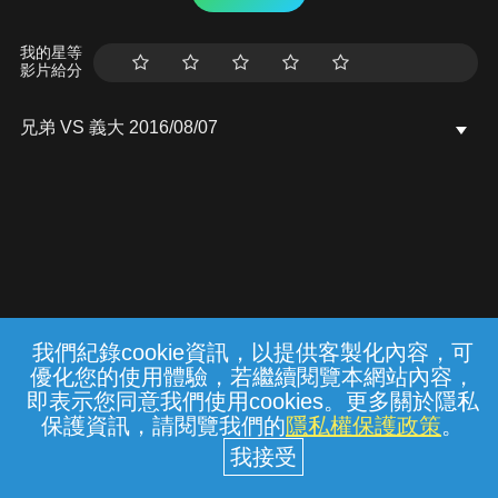
我的星等
影片給分
兄弟 VS 義大 2016/08/07
我們紀錄cookie資訊，以提供客製化內容，可
{{notifyMsg}}
優化您的使用體驗，若繼續閱覽本網站內容，
常見問題
線上客服
服務條款
隱私權保護
即表示您同意我們使用cookies。更多關於隱私
保護資訊，請閱覽我們的
隱私權保護政策
。
中華電信股份有限公司個人家庭分公司
(統一編號：96979949) © 2026