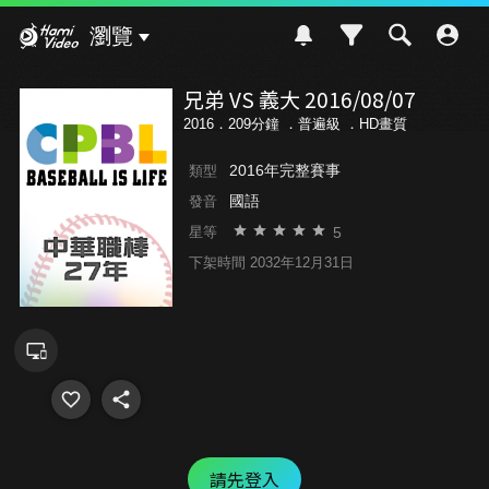
Hami Video
瀏覽
兄弟 VS 義大 2016/08/07
2016．209分鐘 ．
普遍級
．HD畫質
2016年完整賽事
類型
國語
發音
5
星等
下架時間 2032年12月31日
請先登入