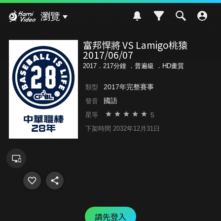
Hami Video
瀏覽
富邦悍將 VS Lamigo桃猿
2017/06/07
2017．217分鐘 ．
普遍級
．HD畫質
2017年完整賽事
類型
國語
發音
5
星等
下架時間 2032年12月31日
請先登入