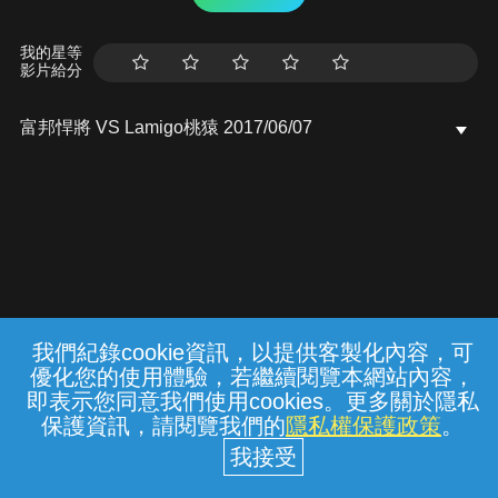
我的星等
影片給分
富邦悍將 VS Lamigo桃猿 2017/06/07
我們紀錄cookie資訊，以提供客製化內容，可
{{notifyMsg}}
優化您的使用體驗，若繼續閱覽本網站內容，
常見問題
線上客服
服務條款
隱私權保護
即表示您同意我們使用cookies。更多關於隱私
保護資訊，請閱覽我們的
隱私權保護政策
。
中華電信股份有限公司個人家庭分公司
(統一編號：96979949) © 2026