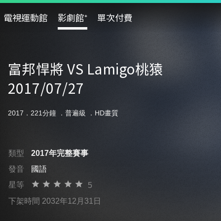
電視運動館
影劇館⁺
單次付費
富邦悍將 VS Lamigo桃猿
2017/07/27
2017．221分鐘 ．
普遍級
．HD畫質
類型
2017年完整賽事
發音
國語
星等
5
下架時間 2032年12月31日