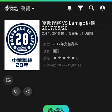
Hami Video
瀏覽
富邦悍將 VS Lamigo桃猿
2017/05/20
2017．254分鐘 ．
普遍級
．HD畫質
2017年完整賽事
類型
國語
發音
5
星等
下架時間 2032年12月31日
請先登入