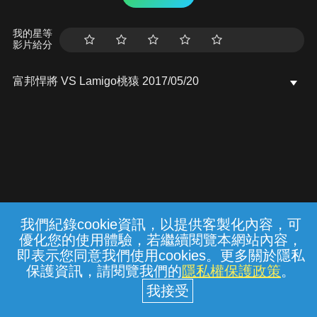
我的星等
影片給分
富邦悍將 VS Lamigo桃猿 2017/05/20
我們紀錄cookie資訊，以提供客製化內容，可
{{notifyMsg}}
優化您的使用體驗，若繼續閱覽本網站內容，
常見問題
線上客服
服務條款
隱私權保護
即表示您同意我們使用cookies。更多關於隱私
保護資訊，請閱覽我們的
隱私權保護政策
。
中華電信股份有限公司個人家庭分公司
(統一編號：96979949) © 2026