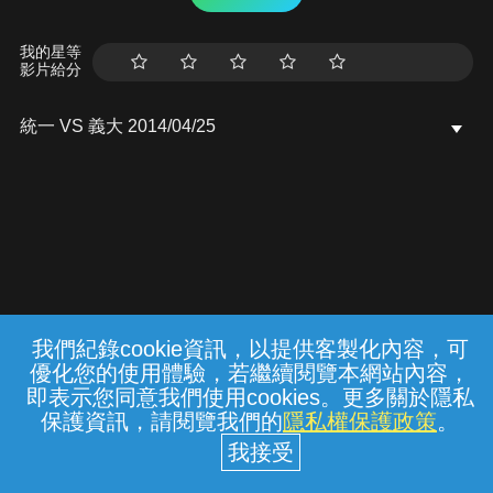
我的星等
影片給分
統一 VS 義大 2014/04/25
我們紀錄cookie資訊，以提供客製化內容，可
{{notifyMsg}}
優化您的使用體驗，若繼續閱覽本網站內容，
常見問題
線上客服
服務條款
隱私權保護
即表示您同意我們使用cookies。更多關於隱私
保護資訊，請閱覽我們的
隱私權保護政策
。
中華電信股份有限公司個人家庭分公司
(統一編號：96979949) © 2026