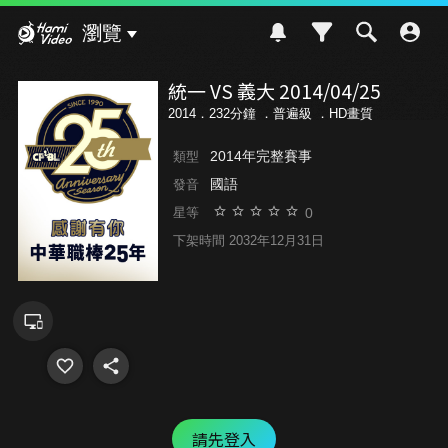
Hami Video
瀏覽
統一 VS 義大 2014/04/25
2014．232分鐘 ．
普遍級
．HD畫質
2014年完整賽事
類型
國語
發音
0
星等
下架時間 2032年12月31日
請先登入