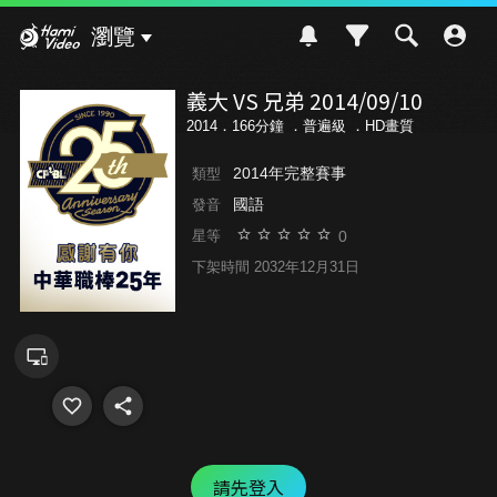
Hami Video
瀏覽
義大 VS 兄弟 2014/09/10
2014．166分鐘 ．
普遍級
．HD畫質
2014年完整賽事
類型
國語
發音
0
星等
下架時間 2032年12月31日
請先登入