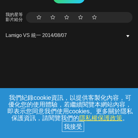
我的星等
影片給分
Lamigo VS 統一 2014/08/07
我們紀錄cookie資訊，以提供客製化內容，可
{{notifyMsg}}
優化您的使用體驗，若繼續閱覽本網站內容，
常見問題
線上客服
服務條款
隱私權保護
即表示您同意我們使用cookies。更多關於隱私
保護資訊，請閱覽我們的
隱私權保護政策
。
中華電信股份有限公司個人家庭分公司
(統一編號：96979949) © 2026