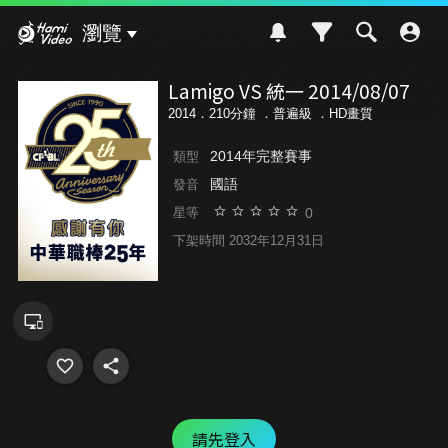
Hami Video
瀏覽
Lamigo VS 統一 2014/08/07
2014．210分鐘 ．
普遍級
．HD畫質
2014年完整賽事
類型
國語
發音
0
星等
下架時間 2032年12月31日
請先登入