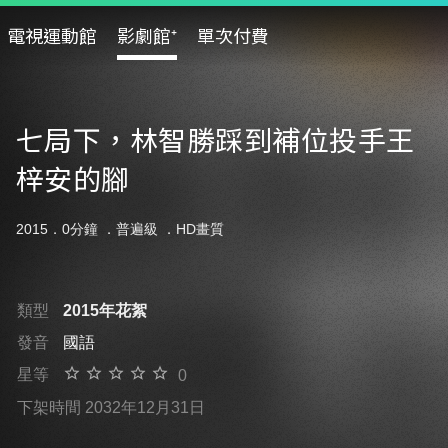
電視運動館
影劇館⁺
單次付費
七局下，林智勝踩到補位投手王
梓安的腳
2015．0分鐘 ．
普遍級
．HD畫質
類型
2015年花絮
發音
國語
星等
0
下架時間 2032年12月31日