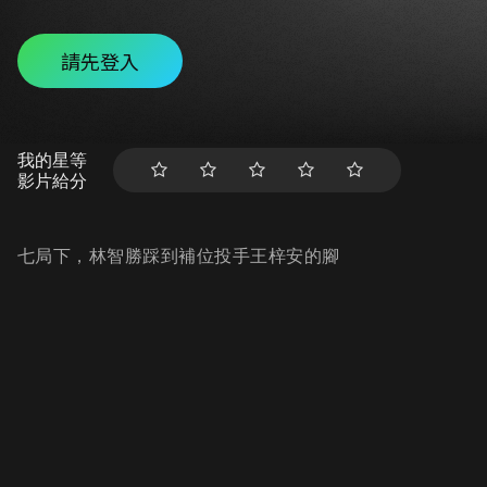
請先登入
我的星等
影片給分
七局下，林智勝踩到補位投手王梓安的腳