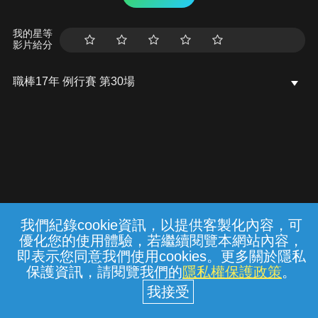
我的星等
影片給分
職棒17年 例行賽 第30場
我們紀錄cookie資訊，以提供客製化內容，可
{{notifyMsg}}
優化您的使用體驗，若繼續閱覽本網站內容，
常見問題
線上客服
服務條款
隱私權保護
即表示您同意我們使用cookies。更多關於隱私
保護資訊，請閱覽我們的
隱私權保護政策
。
中華電信股份有限公司個人家庭分公司
(統一編號：96979949) © 2026