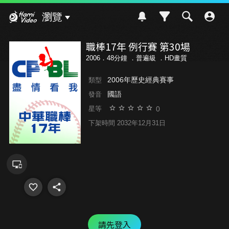
Hami Video
瀏覽
職棒17年 例行賽 第30場
2006．48分鐘 ．
普遍級
．HD畫質
2006年歷史經典賽事
類型
國語
發音
0
星等
下架時間 2032年12月31日
請先登入