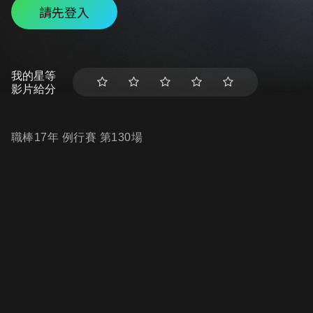
請先登入
我的星等
影片給分
職棒17年 例行賽 第130場