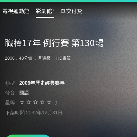
電視運動館
影劇館⁺
單次付費
職棒17年 例行賽 第130場
2006．48分鐘 ．
普遍級
．HD畫質
類型
2006年歷史經典賽事
發音
國語
星等
0
下架時間 2032年12月31日