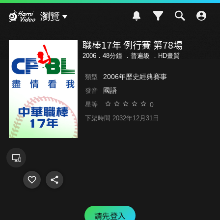
Hami Video
瀏覽
職棒17年 例行賽 第78場
2006．48分鐘 ．
普遍級
．HD畫質
2006年歷史經典賽事
類型
國語
發音
0
星等
下架時間 2032年12月31日
請先登入