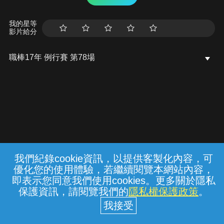
我的星等
影片給分
職棒17年 例行賽 第78場
我們紀錄cookie資訊，以提供客製化內容，可
{{notifyMsg}}
優化您的使用體驗，若繼續閱覽本網站內容，
常見問題
線上客服
服務條款
隱私權保護
即表示您同意我們使用cookies。更多關於隱私
保護資訊，請閱覽我們的
隱私權保護政策
。
中華電信股份有限公司個人家庭分公司
(統一編號：96979949) © 2026