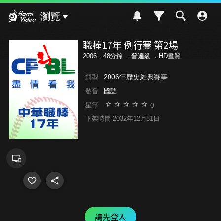
Hami Video
瀏覽
職棒17年 例行賽 第2場
2006．48分鐘 ．
普遍級
．HD畫質
2006年歷史經典賽事
類型
國語
發音
0
星等
下架時間 2032年12月31日
請先登入