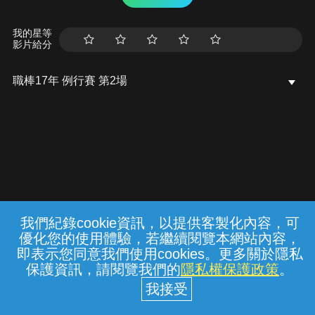
我的星等
影片給分
職棒17年 例行賽 第2場
我們紀錄cookie資訊，以提供客製化內容，可
{{notifyMsg}}
優化您的使用體驗，若繼續閱覽本網站內容，
常見問題
線上客服
服務條款
隱私權保護
即表示您同意我們使用cookies。更多關於隱私
保護資訊，請閱覽我們的
隱私權保護政策
。
中華電信股份有限公司個人家庭分公司
(統一編號：96979949) © 2026