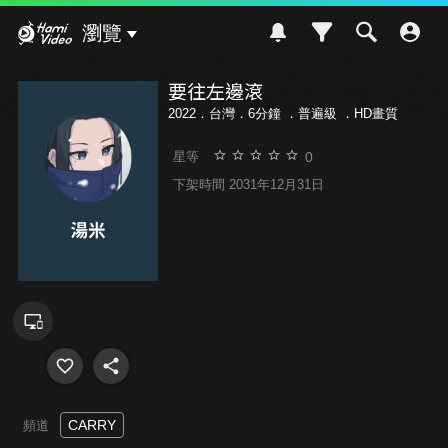
Hami Video
瀏覽
要往左邊滾
2022．台灣．6分鐘 ．
普遍級
．HD畫質
0
星等
下架時間 2031年12月31日
CARRY
頻道