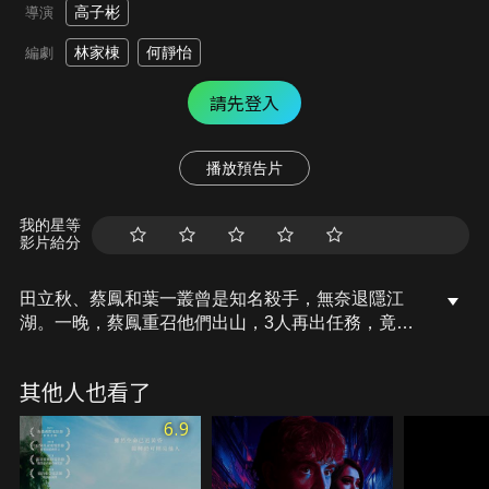
高子彬
導演
林家棟
何靜怡
編劇
請先登入
播放預告片
我的星等
影片給分
田立秋、蔡鳳和葉一叢曾是知名殺手，無奈退隱江
湖。一晚，蔡鳳重召他們出山，3人再出任務，竟是
買兇自殺，專送孤苦無依和百病纏身的老人上黃泉
路，成為獨門生意。此時，田立秋碰上被雙親拋棄，
其他人也看了
又被男友狠甩的少女也顧兇自殺，他伸手拉了少女一
把，也改變了他們的命運，三位遲暮老人如何殺出生
6.9
命第二個春天呢？