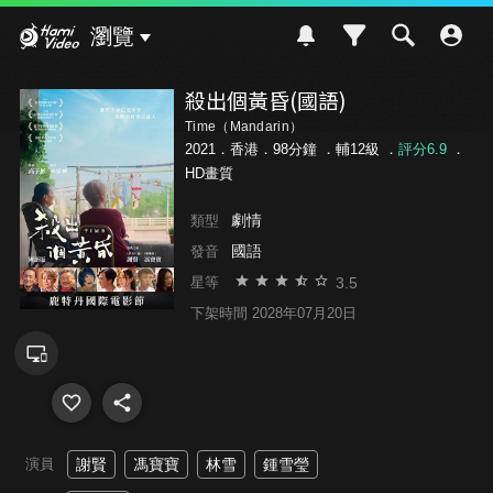
Hami Video
瀏覽
殺出個黃昏(國語)
Time（Mandarin）
2021．香港．98分鐘 ．
輔12級
．
評分6.9
．
HD畫質
劇情
類型
國語
發音
3.5
星等
下架時間 2028年07月20日
演員
謝賢
馮寶寶
林雪
鍾雪瑩