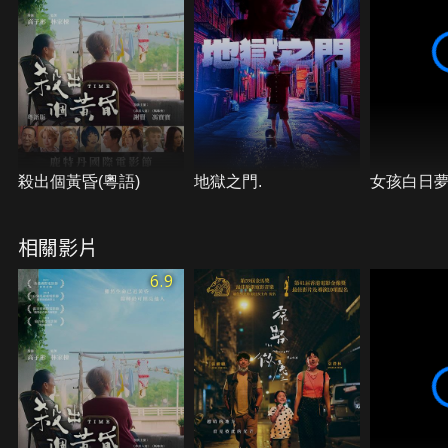
殺出個黃昏(粵語)
地獄之門.
女孩白日
相關影片
6.9