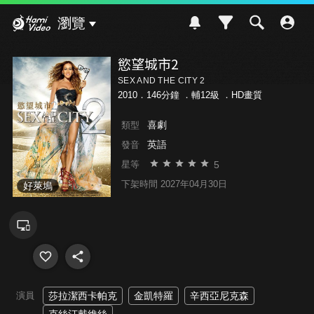
Hami Video
瀏覽
慾望城市2
SEX AND THE CITY 2
2010．146分鐘 ．
輔12級
．HD畫質
喜劇
類型
英語
發音
5
星等
下架時間 2027年04月30日
好萊塢
演員
莎拉潔西卡帕克
金凱特羅
辛西亞尼克森