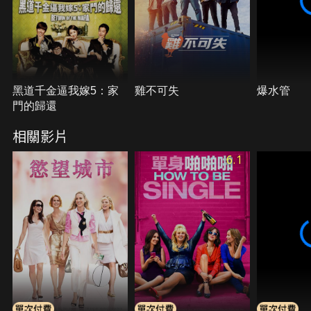
黑道千金逼我嫁5：家
雞不可失
爆水管
門的歸還
相關影片
6.1