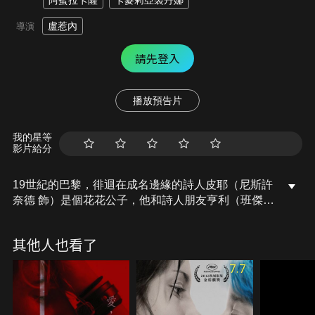
阿蜜拉卡薩
卡麥莉亞裘丹娜
盧惹內
導演
請先登入
播放預告片
我的星等
影片給分
19世紀的巴黎，徘迴在成名邊緣的詩人皮耶（尼斯許
奈德 飾）是個花花公子，他和詩人朋友亨利（班傑明
拉斐恩 飾）都瘋狂地愛上了導師的女兒瑪麗（諾耶米
梅蘭特 飾）。儘管瑪麗深愛著皮耶，卻為償還父親的
其他人也看了
債務而不得不嫁給亨利。之後，皮耶決定前往阿爾及
利亞，並在那裡遇到了對情色攝影充滿了熱情的女子
7.7
佐哈爾（卡麥莉亞裘丹娜 飾）。兩年後，皮耶帶著佐
哈爾回到巴黎，並與瑪麗再次重逢，三人之間的禁忌
愛戀就此展開……