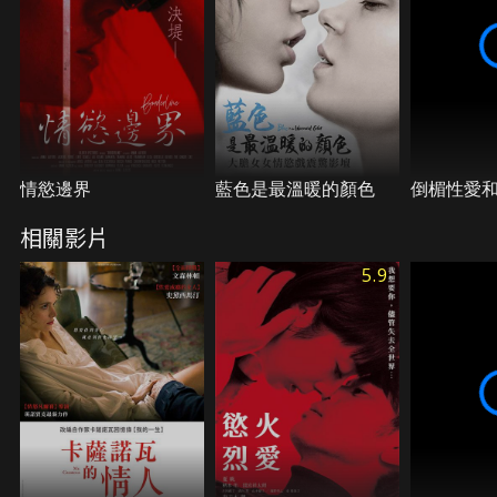
情慾邊界
藍色是最溫暖的顏色
倒楣性愛和
相關影片
5.9