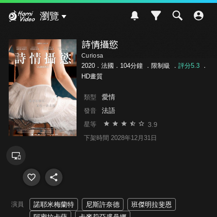
Hami Video
瀏覽
詩情攝慾
Curiosa
2020．法國．104分鐘 ．
限制級
．
評分5.3
．
HD畫質
愛情
類型
法語
發音
3.9
星等
下架時間 2028年12月31日
演員
諾耶米梅蘭特
尼斯許奈德
班傑明拉斐恩