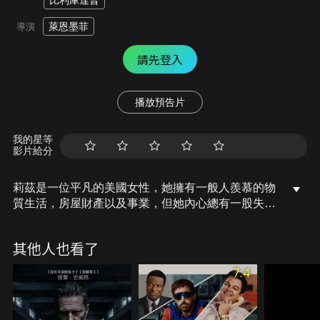
比利庫達普
萊恩墨菲
導演
請先登入
播放預告片
我的星等
影片給分
莉茲是一位平凡的美國女性，她擁有一般人羨慕的物
質生活，房屋財產以及事業，但她內心總有一股失落
感，按表操課的工作與感情生活中，突然驚覺到自己
的生活中竟然沒有「快樂」這樣簡單的元素存在，於
其他人也看了
是她不計代價地結束婚姻，並好好思索。她決定暫時
放下一切，踏上旅遊的征途，追尋心靈上的平靜。
7.4