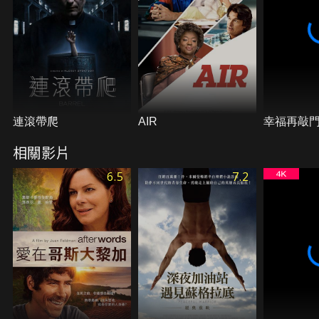
連滾帶爬
AIR
幸福再敲
相關影片
6.5
7.2