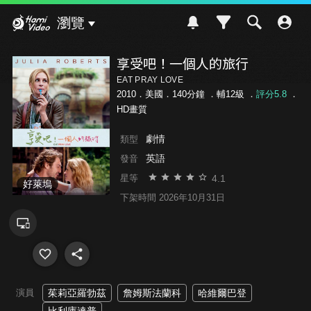
Hami Video
瀏覽
享受吧！一個人的旅行
EAT PRAY LOVE
2010．美國．140分鐘 ．
輔12級
．
評分5.8
．
HD畫質
劇情
類型
英語
發音
4.1
星等
好萊塢
下架時間 2026年10月31日
演員
茱莉亞羅勃茲
詹姆斯法蘭科
哈維爾巴登