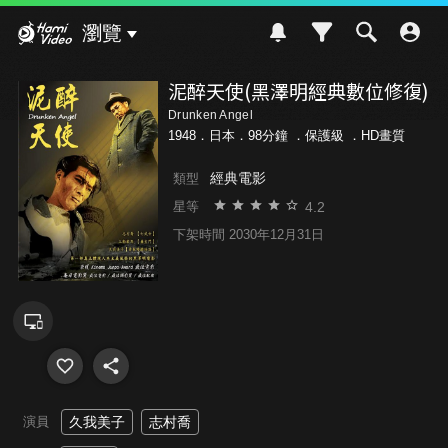
Hami Video
瀏覽
泥醉天使(黑澤明經典數位修復)
Drunken Angel
1948．日本．98分鐘 ．
保護級
．HD畫質
經典電影
類型
4.2
星等
下架時間 2030年12月31日
演員
久我美子
志村喬