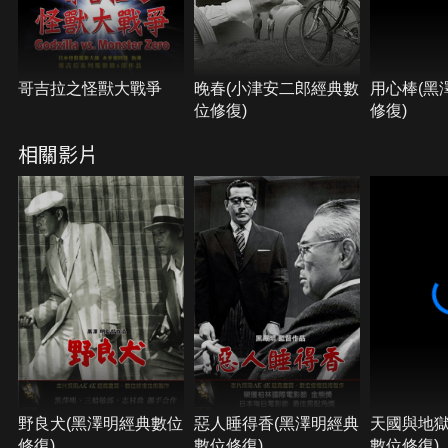
哥吉拉之怪獸大戰爭
晚春(小津安二郎經典數
用心棒(黑
位修復)
修復)
相關影片
野良犬(黑澤明經典數位
惡人睡得香(黑澤明經典
天國與地獄
修復)
數位修復)
數位修復)