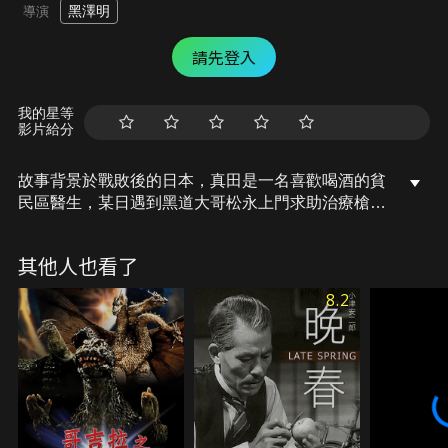
黑澤明
導演
請先登入
我的星等
影片給分
故事背景於戰敗後的日本，真田是一名喜歡喝酒的貧
民區醫生，某日遇到黑道大哥松永上門求助治療槍
傷，卻發現松永疑似患有肺結核。松永不願面對病
情，依舊抽菸喝酒，X光片證實是肺結核之後，嘴上
其他人也看了
逞強的松永最終還是接受了真田的治療。但昔日的老
大岡田甫出獄，逐步地取代松永的地位，後來岡田發
8.2
現舊情人美代在真田的診所裡當助手，於是找上門想
帶回美代。松永為了報復和幫助美代脫離糾纏，病入
膏肓的他決定孤注一擲…