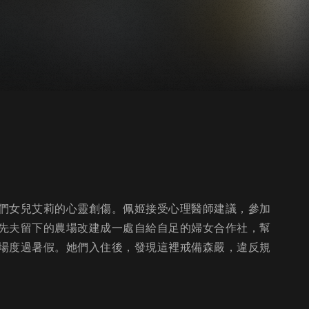
們女兒艾莉的心靈創傷。佩姬接受心理醫師建議，參加
先夫留下的農場改建成一處自給自足的婦女合作社，幫
場度過暑假。她們入住後，發現這裡戒備森嚴，違反規