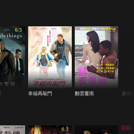
6.3
7.0
5.6
探
幸福再敲門
翻雲覆雨
邊城
6.3