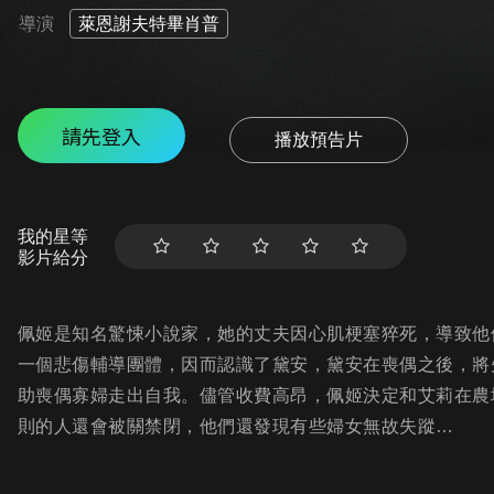
導演
萊恩謝夫特畢肖普
請先登入
播放預告片
我的星等
影片給分
佩姬是知名驚悚小說家，她的丈夫因心肌梗塞猝死，導致他
一個悲傷輔導團體，因而認識了黛安，黛安在喪偶之後，將
助喪偶寡婦走出自我。儘管收費高昂，佩姬決定和艾莉在農
則的人還會被關禁閉，他們還發現有些婦女無故失蹤…