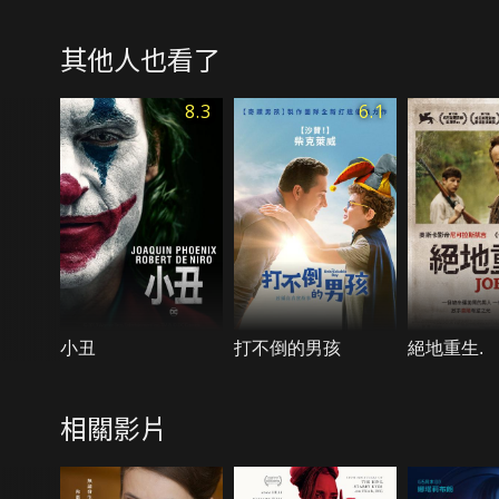
其他人也看了
8.3
6.1
小丑
打不倒的男孩
絕地重生.
相關影片