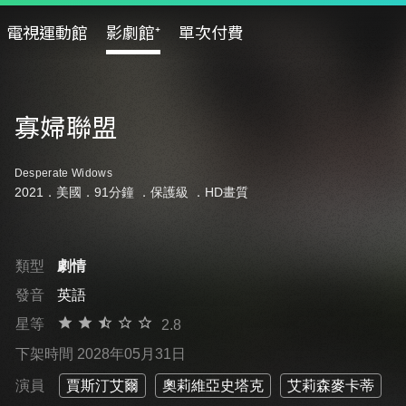
電視運動館
影劇館⁺
單次付費
寡婦聯盟
Desperate Widows
2021．美國．91分鐘 ．
保護級
．HD畫質
類型
劇情
發音
英語
星等
2.8
下架時間 2028年05月31日
演員
賈斯汀艾爾
奧莉維亞史塔克
艾莉森麥卡蒂