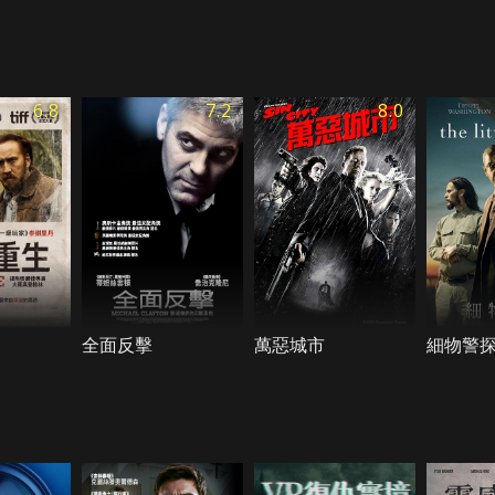
6.8
7.2
8.0
全面反擊
萬惡城市
細物警